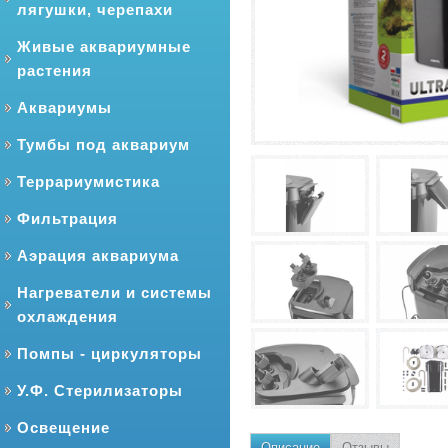
лягушки, черепахи
Живые аквариумные
растения
Аквариумы
Тумбы под аквариум
Террариумистика
Фильтрация
Аэрация аквариума
Нагреватели и системы
охлаждения
Помпы - циркуляторы
У.Ф. Стерилизаторы
Освещение
Описание
Отзывы