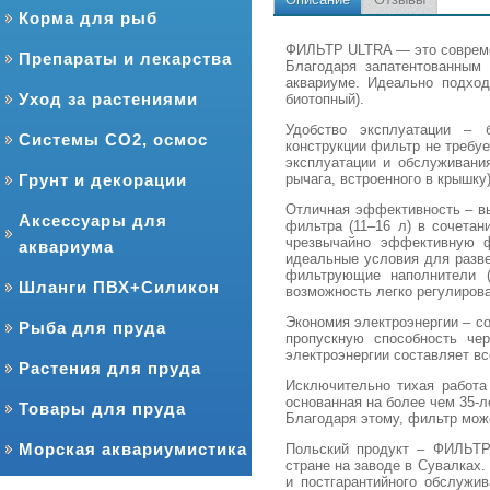
Корма для рыб
ФИЛЬТР ULTRA — это совреме
Препараты и лекарства
Благодаря запатентованным
аквариуме. Идеально подход
Уход за растениями
биотопный).
Удобство эксплуатации – 
Системы CO2, осмос
конструкции фильтр не требу
эксплуатации и обслуживани
рычага, встроенного в крышку
Грунт и декорации
Отличная эффективность – вы
Аксессуары для
фильтра (11–16 л) в сочета
чрезвычайно эффективную ф
аквариума
идеальные условия для разв
фильтрующие наполнители (
Шланги ПВХ+Силикон
возможность легко регулирова
Экономия электроэнергии – с
Рыба для пруда
пропускную способность че
электроэнергии составляет все
Растения для пруда
Исключительно тихая работа 
основанная на более чем 35-
Товары для пруда
Благодаря этому, фильтр може
Морская аквариумистика
Польский продукт – ФИЛЬТР 
стране на заводе в Сувалках.
и постгарантийного обслужи