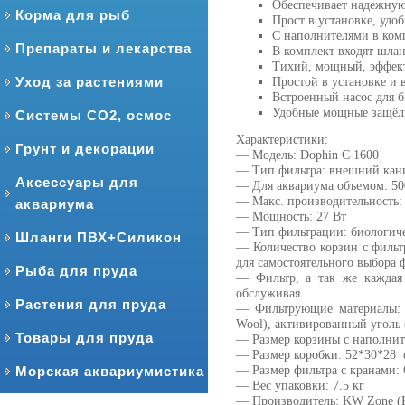
Обеспечивает надежную
Корма для рыб
Прост в установке, удо
С наполнителями в ком
Препараты и лекарства
В комплект входят шлан
Тихий, мощный, эффе
Уход за растениями
Простой в установке и
Встроенный насос для б
Удобные мощные защёл
Системы CO2, осмос
Характеристики:
Грунт и декорации
— Модель: Dophin C 1600
— Тип фильтра: внешний кани
Аксессуары для
— Для аквариума объемом: 50
— Макс. производительность: 
аквариума
— Мощность: 27 Вт
— Тип фильтрации: биологиче
Шланги ПВХ+Силикон
— Количество корзин с фильт
для самостоятельного выбора
Рыба для пруда
— Фильтр, а так же каждая
обслуживая
Растения для пруда
— Фильтрующие материалы: ч
Wool), активированный уголь (
Товары для пруда
— Размер корзины с наполнит
— Размер коробки: 52*30*28 
Морская аквариумистика
— Размер фильтра с кранами:
— Вес упаковки: 7.5 кг
— Производитель: KW Zone (