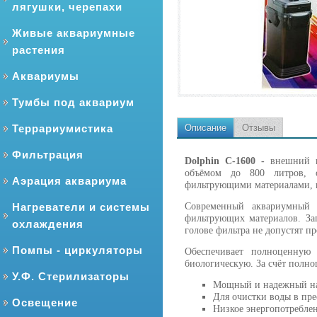
лягушки, черепахи
Живые аквариумные
растения
Аквариумы
Тумбы под аквариум
Террариумистика
Описание
Отзывы
Фильтрация
Dolphin C-1600 -
внешний к
объёмом до 800 литров, о
Аэрация аквариума
фильтрующими материалами, кр
Нагреватели и системы
Современный аквариумный 
фильтрующих материалов. Зап
охлаждения
голове фильтра не допустят пр
Помпы - циркуляторы
Обеспечивает полноценную
биологическую. За счёт полно
У.Ф. Стерилизаторы
Мощный и надежный на
Для очистки воды в пр
Освещение
Низкое энергопотребле