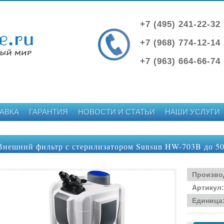
+7 (495) 241-22-32
+7 (968) 774-12-14
+7 (963) 664-66-74
АВКА
ГАРАНТИЯ
НОВОСТИ И СТАТЬИ
НАШИ УСЛУГИ
Внешний фильтр с стерилизатором Sunsun HW-703B до 50
Произво
Артикул
:
Единица