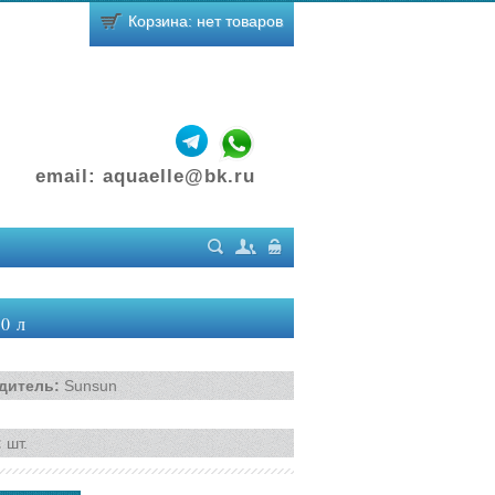
Корзина: нет товаров
email:
aquaelle@bk.ru
Поиск
Регистрация
Вход
0 л
дитель
:
Sunsun
:
шт.