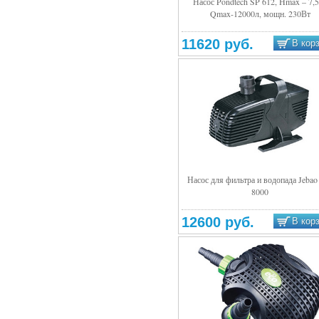
Насос Pondtech SP 612, Hmax – 7,
Qmax-12000л, мощн. 230Вт
Подробнее
11620 руб.
В кор
Насос для фильтра и водопада Jebao
8000
Подробнее
12600 руб.
В кор