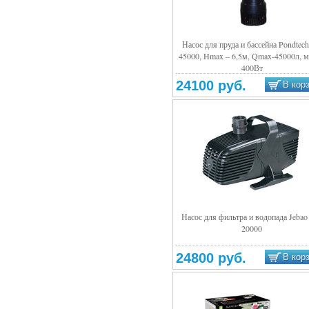
Насос для пруда и бассейна Pondtec
45000, Hmax – 6,5м, Qmax-45000л, 
Подробнее
400Вт
24100 руб.
В кор
Насос для фильтра и водопада Jebao
20000
Подробнее
24800 руб.
В кор