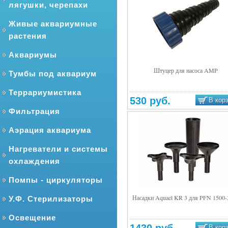
лягушки, черепахи
Живые аквариумные
растения
Аквариумы
Штуцер для насоса AMP
Тумбы под аквариум
Подробнее
Террариумистика
530 руб.
В кор
Фильтрация
Аэрация аквариума
Нагреватели и системы
охлаждения
Помпы - циркуляторы
Насадки Aquael KR 3 для PFN 1500-
У.Ф. Стерилизаторы
Подробнее
Освещение
В кор