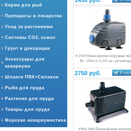
1430 руб.
Корма для рыб
Препараты и лекарства
Уход за растениями
Системы CO2, осмос
Грунт и декорации
P-2500 Помпа-фонтан погружная (K
Аксессуары для
Вт. 1250л./ч. h 235 см с регулятор
Подробнее
аквариума
2750 руб.
В кор
Шланги ПВХ+Силикон
Рыба для пруда
Растения для пруда
Товары для пруда
Морская аквариумистика
PWD-3000 Помпа-фонтан погружн