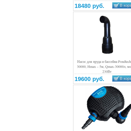
18480 руб.
В кор
Насос для пруда и бассейна Pondtec
30000, Hmax – 5м, Qmax-30000л, м
Подробнее
230Вт
19600 руб.
В кор