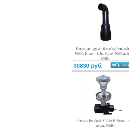
Насос для пруда и бассейна Pondtec
70000, Hmax – 8,5м, Qmax-70000л, 
Подробнее
900Вт
30830 руб.
В кор
Фонтан Pondtech SP630-F, Hmax – 
мощн. 700Вт
Подробнее