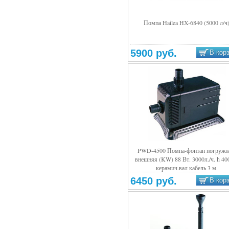
Помпа Hailea HX-6840 (5000 л/ч
Подробнее
5900 руб.
В кор
PWD-4500 Помпа-фонтан погружн
внешняя (KW) 88 Вт. 3000л./ч. h 40
Подробнее
керамич.вал кабель 3 м.
6450 руб.
В кор