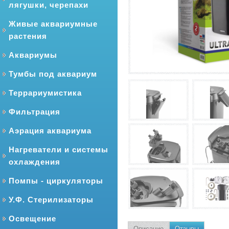
лягушки, черепахи
Живые аквариумные
растения
Аквариумы
Тумбы под аквариум
Террариумистика
Фильтрация
Аэрация аквариума
Нагреватели и системы
охлаждения
Помпы - циркуляторы
У.Ф. Стерилизаторы
Освещение
Описание
Отзывы