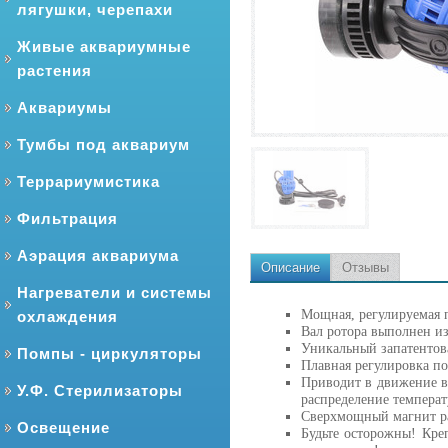
лягушки, черепахи
Живые аквариумные
растения
Аквариумы
Тумбы под аквариум
Террариумистика
Фильтрация
Аэрация аквариума
Описание
Отзывы
Нагреватели и системы
Мощная, регулируемая 
охлаждения
Вал ротора выполнен из
Уникальный запатентов
Помпы - циркуляторы
Плавная регулировка по
Приводит в движение во
У.Ф. Стерилизаторы
распределение температ
Сверхмощный магнит ра
Освещение
Будьте осторожны! Кре