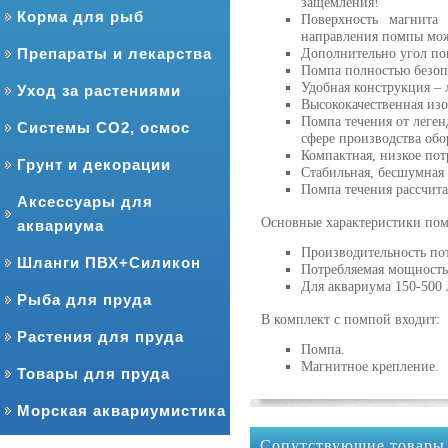
защемления!
Корма для рыб
Поверхность магнита 
направления помпы можн
Препараты и лекарства
Дополнительно угол по
Помпа полностью безоп
Удобная конструкция – л
Уход за растениями
Высококачественная изо
Помпа течения от леге
Системы CO2, осмос
сфере производства обо
Компактная, низкое пот
Грунт и декорации
Стабильная, бесшумная р
Помпа течения рассчита
Аксессуары для
Основные характеристики по
аквариума
Производительность пот
Шланги ПВХ+Силикон
Потребляемая мощность 1
Для аквариума 150-500 
Рыба для пруда
В комплект с помпой входит:
Растения для пруда
Помпа.
Магнитное крепление.
Товары для пруда
Морская аквариумистика
Сопутствующие товары