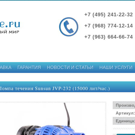
+7 (495) 241-22-32
+7 (968) 774-12-14
+7 (963) 664-66-74
АВКА
ГАРАНТИЯ
НОВОСТИ И СТАТЬИ
НАШИ УСЛУГИ
Помпа течения Sunsun JVP-232 (15000 лит/час.)
Произво
Артикул
:
Единица