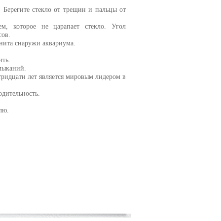
 Берегите стекло от трещин и пальцы от
м, которое не царапает стекло. Угол
сов.
нита снаружи аквариума.
ить.
амыканий.
ридцати лет является мировым лидером в
одительность.
лю.