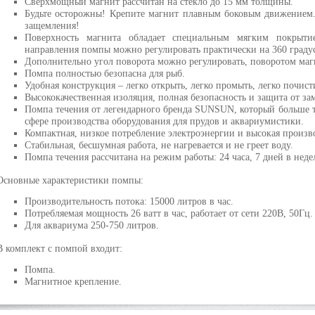
Сверхмощный магнит рассчитан на стекло до 15 мм толщины.
Будьте осторожны! Крепите магнит плавным боковым движением.
защемления!
Поверхность магнита обладает специальным мягким покрытие
направления помпы можно регулировать практически на 360 граду
Дополнительно угол поворота можно регулировать, поворотом маг
Помпа полностью безопасна для рыб.
Удобная конструкция – легко открыть, легко промыть, легко почист
Высококачественная изоляция, полная безопасность и защита от з
Помпа течения от легендарного бренда SUNSUN, который больше т
сфере производства оборудования для прудов и аквариумистики.
Компактная, низкое потребление электроэнергии и высокая произв
Стабильная, бесшумная работа, не нагревается и не греет воду.
Помпа течения рассчитана на режим работы: 24 часа, 7 дней в неде
Основные характеристики помпы:
Производительность потока: 15000 литров в час.
Потребляемая мощность 26 ватт в час, работает от сети 220В, 50Гц.
Для аквариума 250-750 литров.
В комплект с помпой входит:
Помпа.
Магнитное крепление.