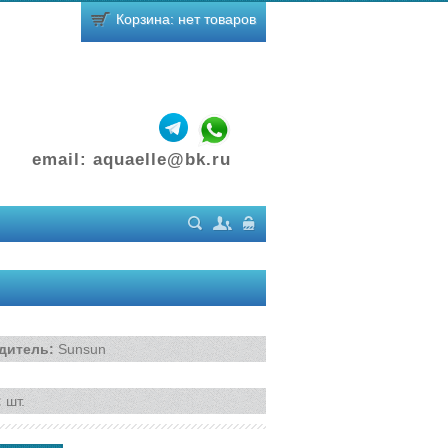
Корзина: нет товаров
email:
aquaelle@bk.ru
Поиск
Регистрация
Вход
дитель
:
Sunsun
:
шт.