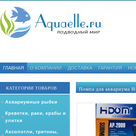
ГЛАВНАЯ
О КОМПАНИИ
ДОСТАВКА
ГАРАНТИЯ
НО
КАТЕГОРИИ ТОВАРОВ
Помпа для аквариума H
Аквариумные рыбки
Креветки, раки, крабы и
улитки
Аксолотли, тритоны,