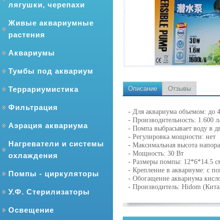
лягушки, черепахи
Живые аквариумные
растения
Аквариумы
Тумбы под аквариум
Террариумистика
Описание
Отзывы
Фильтрация
- Для аквариума объемом: до 
- Производительность: 1.600 л
Аэрация аквариума
- Помпа выбрасывает воду в д
- Регулировка мощности: нет
Нагреватели и системы
- Максимальная высота напора
- Мощность: 30 Вт
охлаждения
- Размеры помпы: 12*6*14.5 с
- Крепление в аквариуме: с п
Помпы - циркуляторы
- Обогащение аквариума кисл
- Производитель: Hidom (Кита
У.Ф. Стерилизаторы
Освещение