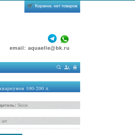
Корзина: нет товаров
email:
aquaelle@bk.ru
Поиск
Регистрация
Вход
квариумов 100-200 л.
дитель
:
Sicce
:
шт.