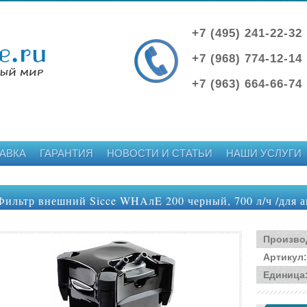
+7 (495) 241-22-32
+7 (968) 774-12-14
+7 (963) 664-66-74
АВКА
ГАРАНТИЯ
НОВОСТИ И СТАТЬИ
НАШИ УСЛУГИ
Фильтр внешний Sicce WHAлE 200 черный, 700 л/ч /для а
Произво
Артикул
:
Единица