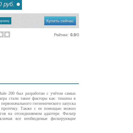
 руб.
Купить сейчас
Рейтинг
:
0.0
/
0
le 200 был разработан с учётом самых
тра стали такие факторы как: тишина в
 первоначального гигиенического запуска
го протечку. Также с ее помощью можно
гов на отсоединяемом адаптере. Фильтр
включая все необходимые фильтрующие