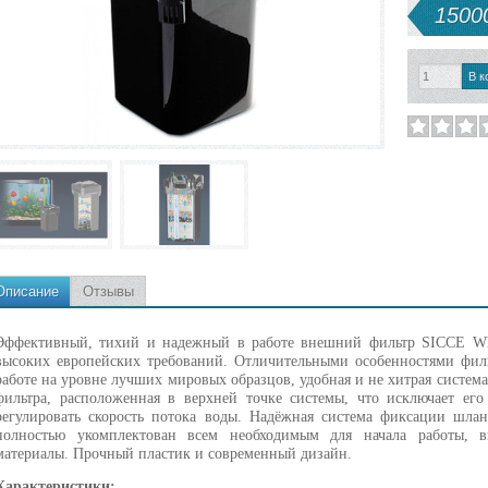
15000
Описание
Отзывы
Эффективный, тихий и надежный в работе внешний фильтр SICCE Wha
высоких европейских требований. Отличительными особенностями филь
работе на уровне лучших мировых образцов, удобная и не хитрая система
фильтра, расположенная в верхней точке системы, что исключает е
регулировать скорость потока воды. Надёжная система фиксации шлан
полностью укомплектован всем необходимым для начала работы, 
материалы. Прочный пластик и современный дизайн.
Характеристики: