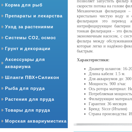
позволяет запустить фильтр
Корма для рыб
скорости потока на голове ф
Механическая фильтрация –
Препараты и лекарства
кристально чистую воду и 
фильтрация это перевод 
нитрифицирующие бактерии п
Уход за растениями
тонкая фильтрация – это фи
экономичным насосом, с сист
Системы CO2, осмос
фильтра между обслуживания
которые легко и надёжно фикс
Грунт и декорации
быстрым.
Аксессуары для
Характеристики:
аквариума
Диаметр шлангов: 16-2
Длина кабеля: 1.5 м.
Шланги ПВХ+Силикон
Для аквариумов до: 300
Мощность: 900 л/час
Рыба для пруда
Ось ротора материал: Н
Потребляемая мощность
Фильтрующие материалы
Растения для пруда
Гарантия: 36 месяцев
Бренд: Sicce (Италия)
Товары для пруда
Страна производства: И
Морская аквариумистика