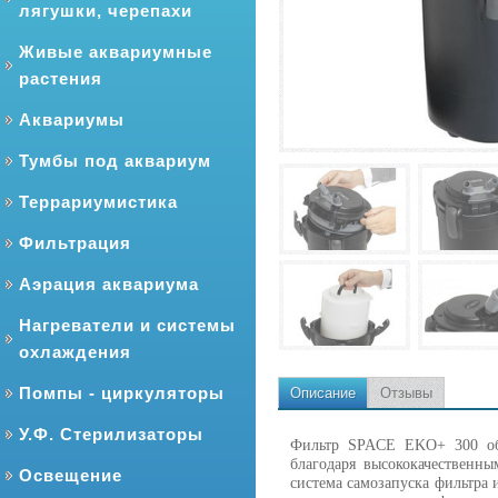
лягушки, черепахи
Живые аквариумные
растения
Аквариумы
Тумбы под аквариум
Террариумистика
Фильтрация
Аэрация аквариума
Нагреватели и системы
охлаждения
Помпы - циркуляторы
Описание
Отзывы
У.Ф. Стерилизаторы
Фильтр SPACE EKO+ 300 обе
благодаря высококачественн
Освещение
система самозапуска фильтра 