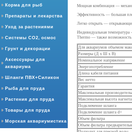
Корма для рыб
Мощная комбинация — механич
Эффективность — большая пло
Препараты и лекарства
Легко открыть — открывающий
Уход за растениями
Индивидуальная температура —
Системы CO2, осмос
Thermo — также возможность 
Для аквариумов объемом макс
Грунт и декорации
Размеры (Д х Ш х В)
Аксессуары для
Номинальное напряжение
аквариума
Энергопотребление
Длина кабеля питания
Шланги ПВХ+Силикон
Вес нетто
Гарантия
Рыба для пруда
Максимальная производитель
Растения для пруда
Максимальная высота нагнет
Подключение шланга
Товары для пруда
Подключение шланга d=
Объем фильтра
Морская аквариумистика
Объем фильтра предваритель
Подходит для пресной воды