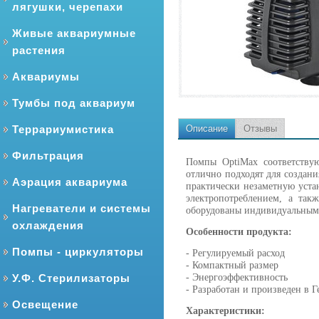
лягушки, черепахи
Живые аквариумные
растения
Аквариумы
Тумбы под аквариум
Террариумистика
Описание
Отзывы
Фильтрация
Помпы OptiMax соответству
отлично подходят для создан
Аэрация аквариума
практически незаметную уста
электропотреблением, а та
Нагреватели и системы
оборудованы индивидуальным 
охлаждения
Особенности продукта:
Помпы - циркуляторы
- Регулируемый расход
- Компактный размер
У.Ф. Стерилизаторы
- Энергоэффективность
- Разработан и произведен в 
Освещение
Характеристики: