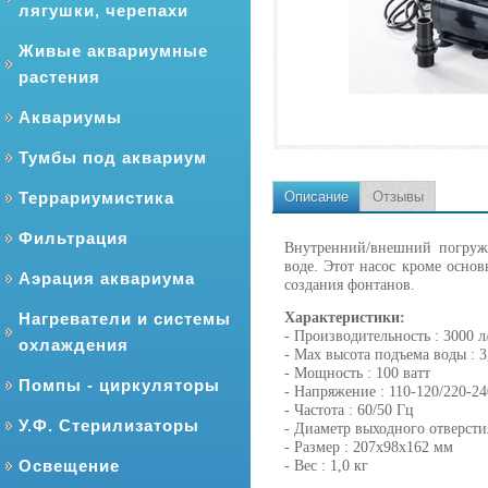
лягушки, черепахи
Живые аквариумные
растения
Аквариумы
Тумбы под аквариум
Террариумистика
Описание
Отзывы
Фильтрация
Внутренний/внешний погруж
воде. Этот насос кроме осно
Аэрация аквариума
создания фонтанов.
Нагреватели и системы
Характеристики:
- Производительность : 3000 л
охлаждения
- Max высота подъема воды : 3
- Мощность : 100 ватт
Помпы - циркуляторы
- Напряжение : 110-120/220-2
- Частота : 60/50 Гц
У.Ф. Стерилизаторы
- Диаметр выходного отверсти
- Размер : 207х98х162 мм
Освещение
- Вес : 1,0 кг