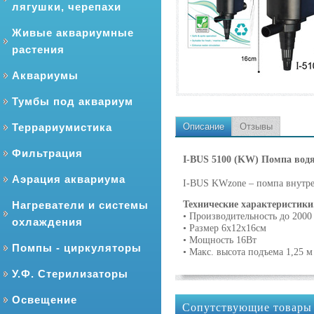
лягушки, черепахи
Живые аквариумные
растения
Аквариумы
Тумбы под аквариум
Террариумистика
Описание
Отзывы
Фильтрация
I-BUS 5100 (KW) Помпа водян
Аэрация аквариума
I-BUS KWzone – помпа внутре
Нагреватели и системы
Технические характеристики
• Производительность до 2000
охлаждения
• Размер 6x12x16см
• Мощность 16Вт
Помпы - циркуляторы
• Макс. высота подъема 1,25 
У.Ф. Стерилизаторы
Освещение
Сопутствующие товары