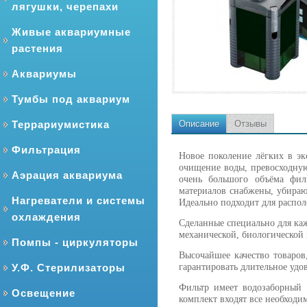
лягушки, черепахи
Живые аквариумные
растения
Аквариумы
Тумбы под аквариум
Террариумистика
Описание
Отзывы
Фильтрация
Новое поколение лёгких в э
очищение воды, превосходную
Аэрация аквариума
очень большого объёма фил
материалов снабжены, убираю
Нагреватели и системы
Идеально подходит для распо
охлаждения
Сделанные специально для к
механической, биологической
Помпы - циркуляторы
Высочайшее качество товаро
У.Ф. Стерилизаторы
гарантировать длительное удо
Фильтр имеет водозаборный
Освещение
комплект входят все необходи