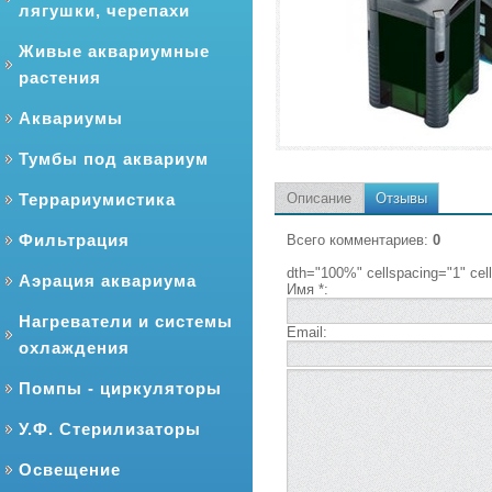
лягушки, черепахи
Живые аквариумные
растения
Аквариумы
Тумбы под аквариум
Террариумистика
Описание
Отзывы
Фильтрация
Всего комментариев
:
0
dth="100%" cellspacing="1" ce
Аэрация аквариума
Имя *:
Нагреватели и системы
Email:
охлаждения
Помпы - циркуляторы
У.Ф. Стерилизаторы
Освещение