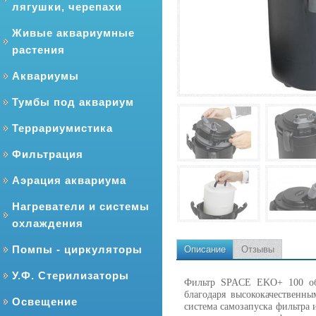
лягушки, черепахи
Живые аквариумные
растения
Аквариумы
Тумбы под аквариум
Террариумистика
Фильтрация
Аэрация аквариума
Нагреватели и системы
охлаждения
Помпы - циркуляторы
Описание
Отзывы
У.Ф. Стерилизаторы
Фильтр SPACE EKO+ 100 обе
благодаря высококачественн
Освещение
система самозапуска фильтра 