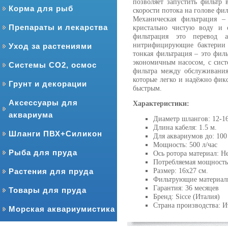
позволяет запустить фильтр
Корма для рыб
скорости потока на голове ф
Механическая фильтрация –
Препараты и лекарства
кристально чистую воду и 
фильтрация это перевод 
нитрифицирующие бактерии п
Уход за растениями
тонкая фильтрация – это фи
экономичным насосом, с сист
Системы CO2, осмос
фильтра между обслуживания
которые легко и надёжно фикс
Грунт и декорации
быстрым.
Аксессуары для
Характеристики:
аквариума
Диаметр шлангов: 12-1
Длина кабеля: 1.5 м.
Шланги ПВХ+Силикон
Для аквариумов до: 100
Мощность: 500 л/час
Рыба для пруда
Ось ротора материал: Н
Потребляемая мощность
Размер: 16х27 см.
Растения для пруда
Фильтрующие материалы
Гарантия: 36 месяцев
Товары для пруда
Бренд: Sicce (Италия)
Страна производства: И
Морская аквариумистика