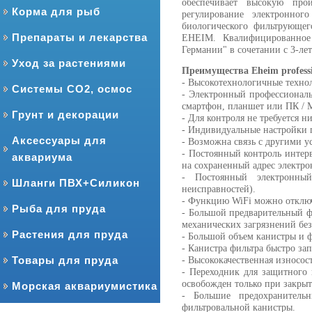
обеспечивает высокую про
Корма для рыб
регулирование электронног
биологического фильтрующег
Препараты и лекарства
EHEIM. Квалифицированное 
Германии" в сочетании с 3-ле
Уход за растениями
Преимущества Eheim professio
- Высокотехнологичные техно
Системы CO2, осмос
- Электронный профессионал
смартфон, планшет или ПК /
Грунт и декорации
- Для контроля не требуется 
- Индивидуальные настройки
Аксессуары для
- Возможна связь с другими 
- Постоянный контроль интер
аквариума
на сохраненный адрес электр
- Постоянный электронный
Шланги ПВХ+Силикон
неисправностей).
- Функцию WiFi можно отключ
Рыба для пруда
- Большой предварительный фи
механических загрязнений бе
Растения для пруда
- Большой объем канистры и 
- Канистра фильтра быстро за
Товары для пруда
- Высококачественная износо
- Переходник для защитного
освобожден только при закры
Морская аквариумистика
- Большие предохранитель
фильтровальной канистры.