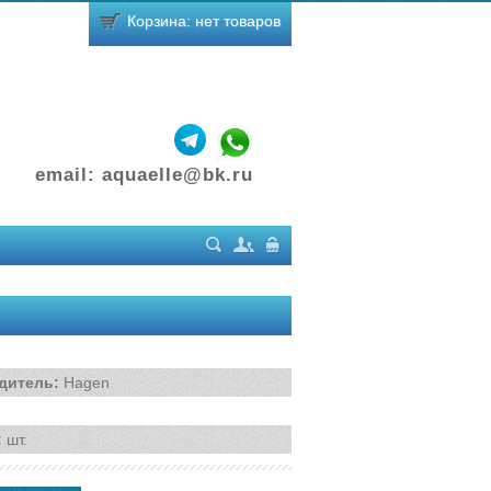
Корзина: нет товаров
email:
aquaelle@bk.ru
Поиск
Регистрация
Вход
дитель
:
Hagen
:
шт.