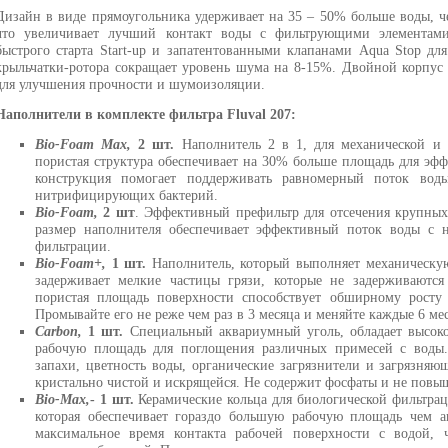
Дизайн в виде прямоугольника удерживает на 35 – 50% больше воды, 
что увеличивает лучший контакт воды с фильтрующими элементам
быстрого старта Start-up и запатентованными клапанами Aqua Stop дл
крыльчатки-ротора сокращает уровень шума на 8-15%. Двойной корпус
для улучшения прочности и шумоизоляции.
Наполнители в комплекте фильтра Fluval 207:
Bio-Foam Max,
2 шт.
Наполнитель 2 в 1, для механической и 
пористая структура обеспечивает на 30% больше площадь для эф
конструкция помогает поддерживать равномерный поток воды
нитрифицирующих бактерий.
Bio-Foam,
2 шт
. Эффективный префильтр для отсечения крупных
размер наполнителя обеспечивает эффективный поток воды с 
фильтрации.
Bio-Foam+,
1 шт.
Наполнитель, который выполняет механическу
задерживает мелкие частицы грязи, которые не задерживаются
пористая площадь поверхности способствует обширному рост
Промывайте его не реже чем раз в 3 месяца и меняйте каждые 6 ме
Carbon,
1 шт.
Специальный аквариумный уголь, обладает высок
рабочую площадь для поглощения различных примесей с воды.
запахи, цветность воды, органические загрязнители и загрязняю
кристально чистой и искрящейся. Не содержит фосфаты и не повыш
Bio-Max,
- 1 шт.
Керамические кольца для биологической фильтра
которая обеспечивает гораздо большую рабочую площадь чем а
максимальное время контакта рабочей поверхности с водой, 