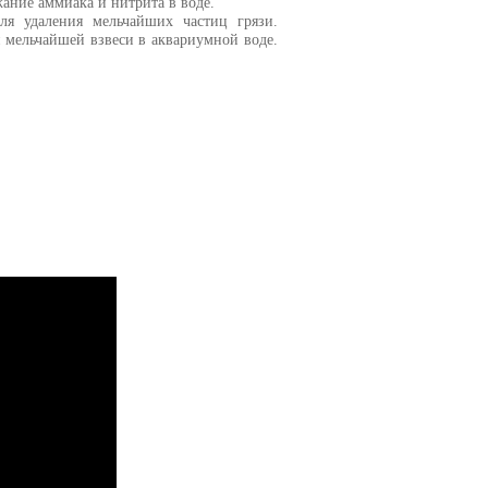
ание аммиака и нитрита в воде.
ля удаления мельчайших частиц грязи.
 мельчайшей взвеси в аквариумной воде.