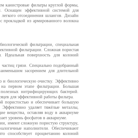
чем канистровые фильтры круглой формы,
и. Оснащен эффективной системой для
я легкого отсоединения шлангов. Дизайн
 с прокладкой из армированного волокна
биологической фильтрации, специальная
фективной фильтрации. Сложная пористая
. Идеальная поверхность для колоний
 частиц грязи. Специально подобранный
наименьшим засорением для длительной
ю и биологическую очистку. Эффективно
 на первом этапе фильтрации. Большая
у полезных нитрифицирующих бактерий.
сяцев для эффективной работы фильтра.
ой пористостью и обеспечивает большую
 Эффективно удаляет тяжёлые металлы,
щие вещества, оставляя воду в аквариуме
ает уровень фосфатов в аквариуме.
ции, имеют сложную пористую структуру,
налогичные наполнители. Обеспечивают
что способствует процветанию колоний