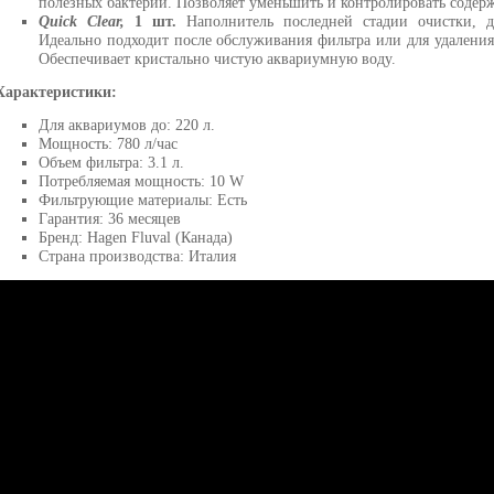
полезных бактерий. Позволяет уменьшить и контролировать содерж
Quick Clear,
1 шт.
Наполнитель последней стадии очистки, д
Идеально подходит после обслуживания фильтра или для удаления
Обеспечивает кристально чистую аквариумную воду.
Характеристики:
Для аквариумов до: 220 л.
Мощность: 780 л/час
Объем фильтра: 3.1 л.
Потребляемая мощность: 10 W
Фильтрующие материалы: Есть
Гарантия: 36 месяцев
Бренд: Hagen Fluval (Канада)
Страна производства: Италия