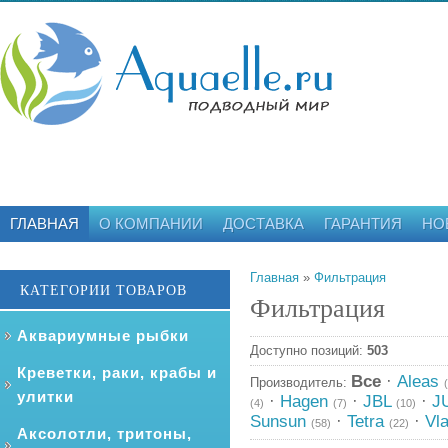
ГЛАВНАЯ
О КОМПАНИИ
ДОСТАВКА
ГАРАНТИЯ
НО
Главная
»
Фильтрация
КАТЕГОРИИ ТОВАРОВ
Фильтрация
Аквариумные рыбки
Доступно позиций
:
503
Креветки, раки, крабы и
Все
·
Aleas
Производитель:
улитки
·
Hagen
·
JBL
·
J
(4)
(7)
(10)
Sunsun
·
Tetra
·
Vl
(58)
(22)
Аксолотли, тритоны,