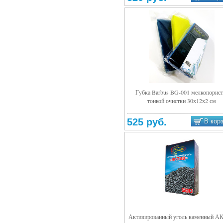
Губка Barbus BG-001 мелкопорист
тонкой очистки 30х12х2 см
Подробнее
525 руб.
В кор
Активированный уголь каменный А