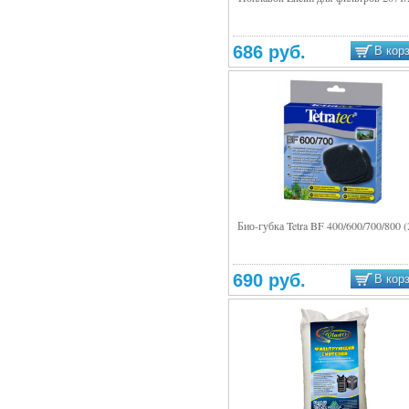
Подробнее
686 руб.
В кор
Био-губка Tetra BF 400/600/700/800 
Подробнее
690 руб.
В кор