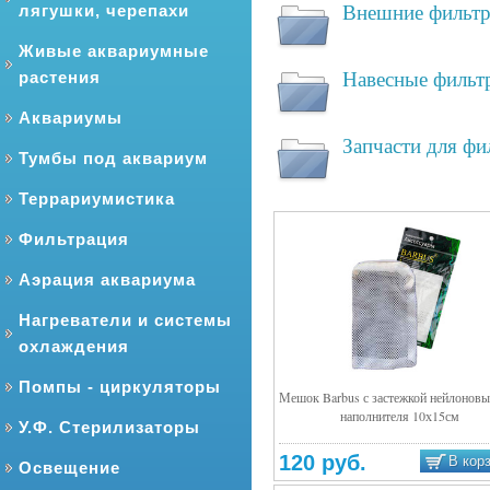
Внешние фильт
лягушки, черепахи
Живые аквариумные
Навесные фильт
растения
Аквариумы
Запчасти для фи
Тумбы под аквариум
Террариумистика
Фильтрация
Аэрация аквариума
Нагреватели и системы
охлаждения
Помпы - циркуляторы
Мешок Barbus с застежкой нейлоновы
наполнителя 10х15см
Подробнее
У.Ф. Стерилизаторы
120 руб.
В кор
Освещение