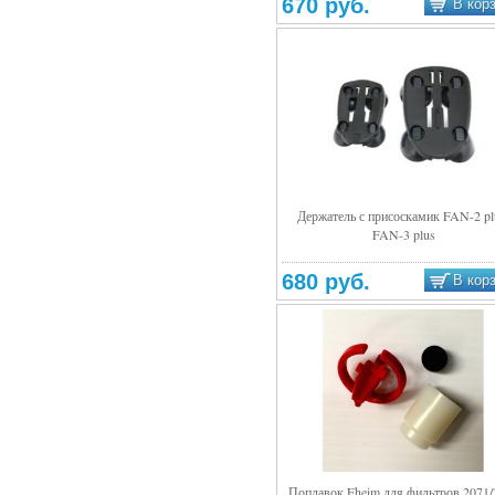
670 руб.
В кор
Держатель с присоскамик FAN-2 pl
FAN-3 plus
Подробнее
680 руб.
В кор
Поплавок Eheim для фильтров 2071/