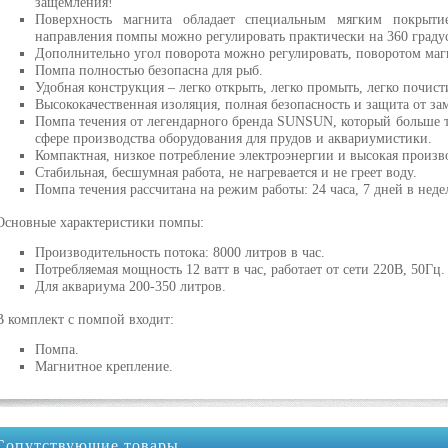
защемления!
Поверхность магнита обладает специальным мягким покрытие
направления помпы можно регулировать практически на 360 граду
Дополнительно угол поворота можно регулировать, поворотом маг
Помпа полностью безопасна для рыб.
Удобная конструкция – легко открыть, легко промыть, легко почист
Высококачественная изоляция, полная безопасность и защита от з
Помпа течения от легендарного бренда SUNSUN, который больше т
сфере производства оборудования для прудов и аквариумистики.
Компактная, низкое потребление электроэнергии и высокая произв
Стабильная, бесшумная работа, не нагревается и не греет воду.
Помпа течения рассчитана на режим работы: 24 часа, 7 дней в неде
Основные характеристики помпы:
Производительность потока: 8000 литров в час.
Потребляемая мощность 12 ватт в час, работает от сети 220В, 50Гц.
Для аквариума 200-350 литров.
В комплект с помпой входит:
Помпа.
Магнитное крепление.
Сопутствующие товары