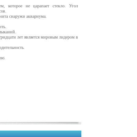
м, которое не царапает стекло. Угол
сов.
нита снаружи аквариума.
ить.
амыканий.
ридцати лет является мировым лидером в
одительность.
лю.