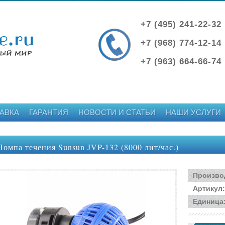
+7 (495) 241-22-32
+7 (968) 774-12-14
+7 (963) 664-66-74
АВКА
ГАРАНТИЯ
НОВОСТИ И СТАТЬИ
НАШИ УСЛУГИ
Помпа течения Sunsun JVP-132 (8000 лит/час.)
Произво
Артикул
:
Единица