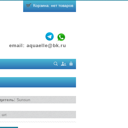
Корзина: нет товаров
email:
aquaelle@bk.ru
Поиск
Регистрация
Вход
дитель
:
Sunsun
:
шт.