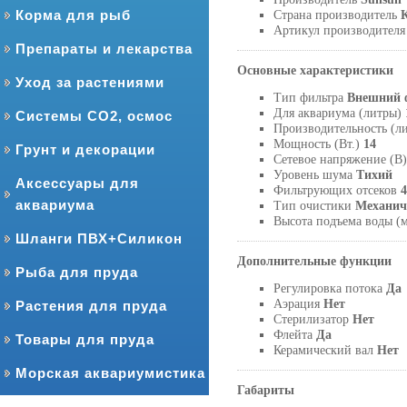
Корма для рыб
Страна производитель
Артикул производител
Препараты и лекарства
Основные характеристики
Уход за растениями
Тип фильтра
Внешний 
Для аквариума (литры)
Системы CO2, осмос
Производительность (л
Мощность (Вт.)
14
Грунт и декорации
Сетевое напряжение (В
Уровень шума
Тихий
Аксессуары для
Фильтрующих отсеков
4
аквариума
Тип очистики
Механич
Высота подъема воды (
Шланги ПВХ+Силикон
Дополнительные функции
Рыба для пруда
Регулировка потока
Да
Аэрация
Нет
Растения для пруда
Стерилизатор
Нет
Флейта
Да
Товары для пруда
Керамический вал
Нет
Морская аквариумистика
Габариты