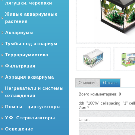
лягушки, черепахи
Живые аквариумные
растения
Аквариумы
Тумбы под аквариум
Террариумистика
Фильтрация
Аэрация аквариума
Описание
Отзывы
Нагреватели и системы
Всего комментариев
:
0
охлаждения
dth="100%" cellspacing="1" ce
Помпы - циркуляторы
Имя *:
У.Ф. Стерилизаторы
Email:
Освещение