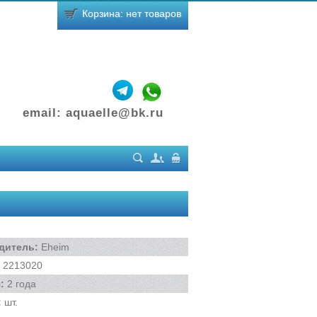
Корзина: нет товаров
email:
aquaelle@bk.ru
Поиск
Регистрация
Вход
дитель
:
Eheim
2213020
я
:
2 года
:
шт.