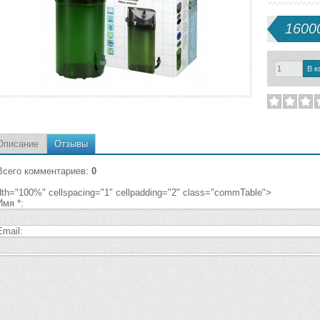
16000
Описание
Отзывы
Всего комментариев
:
0
dth="100%" cellspacing="1" cellpadding="2" class="commTable">
Имя *:
Email: