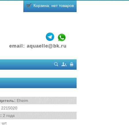
Корзина: нет товаров
email:
aquaelle@bk.ru
Поиск
Регистрация
Вход
дитель
:
Eheim
2215020
я
:
2 года
:
шт.