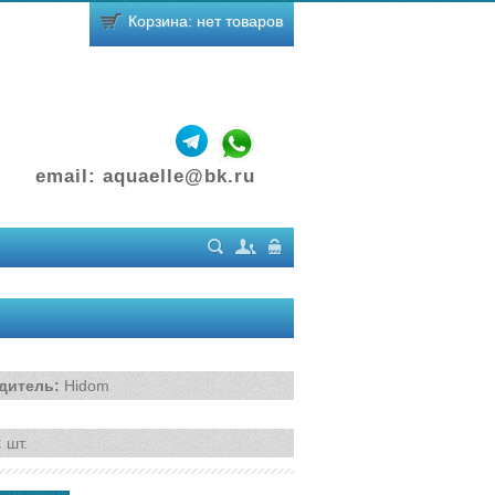
Корзина: нет товаров
email:
aquaelle@bk.ru
Поиск
Регистрация
Вход
дитель
:
Hidom
:
шт.