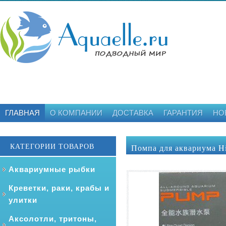
ГЛАВНАЯ
О КОМПАНИИ
ДОСТАВКА
ГАРАНТИЯ
НО
КАТЕГОРИИ ТОВАРОВ
Помпа для аквариума H
Аквариумные рыбки
Креветки, раки, крабы и
улитки
Аксолотли, тритоны,