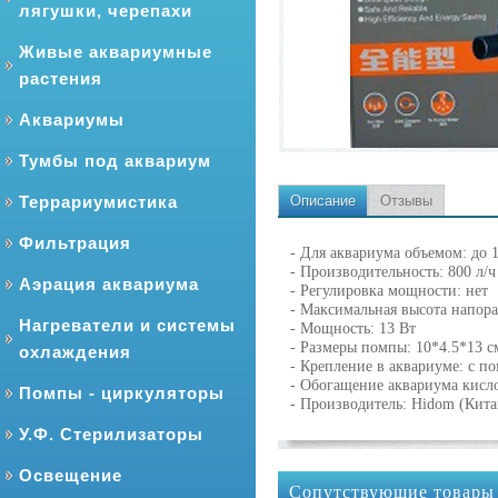
лягушки, черепахи
Живые аквариумные
растения
Аквариумы
Тумбы под аквариум
Террариумистика
Описание
Отзывы
Фильтрация
- Для аквариума объемом: до 
- Производительность: 800 л/ч
Аэрация аквариума
- Регулировка мощности: нет
- Максимальная высота напора
Нагреватели и системы
- Мощность: 13 Вт
- Размеры помпы: 10*4.5*13 с
охлаждения
- Крепление в аквариуме: с п
- Обогащение аквариума кисл
Помпы - циркуляторы
- Производитель: Hidom (Кита
У.Ф. Стерилизаторы
Освещение
Сопутствующие товары