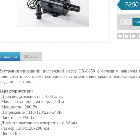
7800 
Описание
Отзывы
Внутренний/внешний погружной насос HX-6850 с большим напором д
воде. Этот насос кроме основного назначения еще можно использовать 
создания фонтанов.
Характеристики:
- Производительность : 7000 л/час
- Max высота подъема воды : 5,0 м
- Мощность : 200 Вт
- Напряжение : 110-120/220-240В
- Частота : 60/50 Гц
- Диаметр выходного отверстия : ø 32 мм
- Размер : 269х126х206 мм
- Вес : 3,0 кг