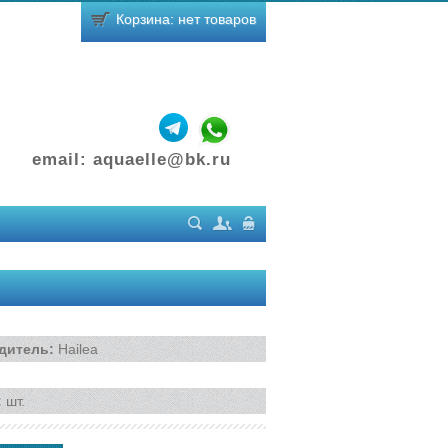
Корзина: нет товаров
email:
aquaelle@bk.ru
Поиск
Регистрация
Вход
дитель
:
Hailea
:
шт.