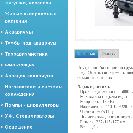
лягушки, черепахи
Живые аквариумные
растения
Аквариумы
Тумбы под аквариум
Террариумистика
Описание
Отзывы
Фильтрация
Внутренний/внешний погруж
воде. Этот насос кроме осно
Аэрация аквариума
создания фонтанов.
Нагреватели и системы
Характеристики:
- Производительность : 5000 л
охлаждения
- Max высота подъема воды : 
- Мощность : 150 Вт
Помпы - циркуляторы
- Напряжение : 110-120/220-2
- Частота : 60/50 Гц
У.Ф. Стерилизаторы
- Диаметр выходного отверсти
- Размер : 227х115х177 мм
Освещение
- Вес : 1,9 кг