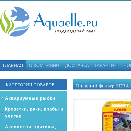
ГЛАВНАЯ
О КОМПАНИИ
ДОСТАВКА
ГАРАНТИЯ
НО
КАТЕГОРИИ ТОВАРОВ
Внешний фильтр SERAf
Аквариумные рыбки
Креветки, раки, крабы и
улитки
Аксолотли, тритоны,