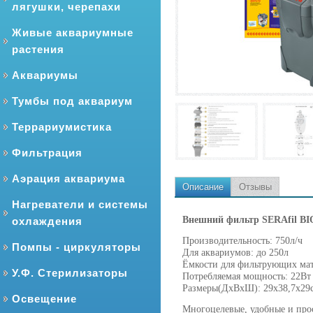
лягушки, черепахи
Живые аквариумные
растения
Аквариумы
Тумбы под аквариум
Террариумистика
Фильтрация
Аэрация аквариума
Описание
Отзывы
Нагреватели и системы
Внешний фильтр SERAfil B
охлаждения
Производительность: 750л/ч
Помпы - циркуляторы
Для аквариумов: до 250л
Ёмкости для фильтрующих мат
У.Ф. Стерилизаторы
Потребляемая мощность: 22В
Размеры(ДхВхШ): 29х38,7х29
Освещение
Многоцелевые, удобные и про