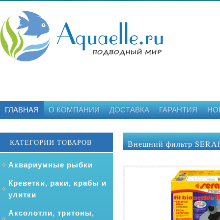
ГЛАВНАЯ
О КОМПАНИИ
ДОСТАВКА
ГАРАНТИЯ
НО
КАТЕГОРИИ ТОВАРОВ
Внешний фильтр SERAf
Аквариумные рыбки
Креветки, раки, крабы и
улитки
Аксолотли, тритоны,