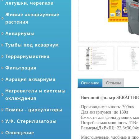
лягушки, черепахи
Живые аквариумные
растения
Аквариумы
Тумбы под аквариум
Террариумистика
Фильтрация
Аэрация аквариума
Описание
Отзывы
Нагреватели и системы
Внешний фильтр SERAfil B
охлаждения
Производительность: 300л/ч
Помпы - циркуляторы
Для аквариумов: до 130л
Ёмкости для фильтрующих мат
У.Ф. Стерилизаторы
Потребляемая мощность: 11Вт
Размеры(ДхВхШ): 22,3х30,04х
Освещение
Многоцелевые, удобные и про