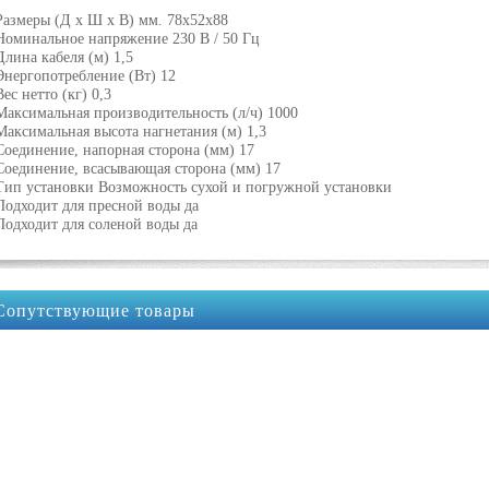
Размеры (Д х Ш х В) мм. 78х52х88
Номинальное напряжение 230 В / 50 Гц
Длина кабеля (м) 1,5
Энергопотребление (Вт) 12
Вес нетто (кг) 0,3
Максимальная производительность (л/ч) 1000
Максимальная высота нагнетания (м) 1,3
Соединение, напорная сторона (мм) 17
Соединение, всасывающая сторона (мм) 17
Тип установки Возможность сухой и погружной установки
Подходит для пресной воды да
Подходит для соленой воды да
Сопутствующие товары