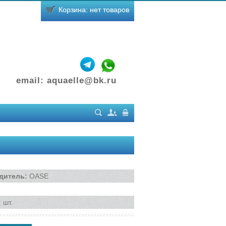
Корзина: нет товаров
email:
aquaelle@bk.ru
Поиск
Регистрация
Вход
дитель
:
OASE
:
шт.