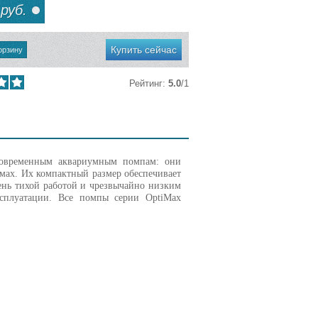
руб.
Купить сейчас
Рейтинг
:
5.0
/
1
современным аквариумным помпам: они
мах. Их компактный размер обеспечивает
ень тихой работой и чрезвычайно низким
ксплуатации. Все помпы серии OptiMax