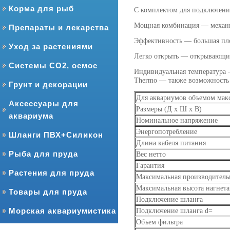
Корма для рыб
С комплектом для подключения
Мощная комбинация — механич
Препараты и лекарства
Эффективность — большая пло
Уход за растениями
Легко открыть — открывающий
Системы CO2, осмос
Индивидуальная температура —
Thermo — также возможность 
Грунт и декорации
Для аквариумов объемом макс
Аксессуары для
Размеры (Д х Ш х В)
аквариума
Номинальное напряжение
Энергопотребление
Шланги ПВХ+Силикон
Длина кабеля питания
Рыба для пруда
Вес нетто
Гарантия
Растения для пруда
Максимальная производитель
Максимальная высота нагнет
Товары для пруда
Подключение шланга
Морская аквариумистика
Подключение шланга d=
Объем фильтра