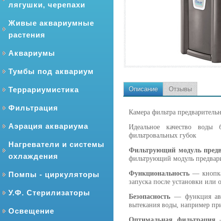
лягушки, черепахи
Живые аквариумные
растения
Аквариумы
Тумбы под аквариум
Террариумистика
Описание
Отзывы
Фильтрация
Камера фильтра предварительн
Аэрация аквариума
Идеальное качество воды 
фильтровальных губок
Нагреватели и системы
Фильтрующий модуль предв
охлаждения
фильтрующий модуль предвари
Функциональность
— кнопка
Помпы - циркуляторы
запуска после установки или 
У.Ф. Стерилизаторы
Безопасность
— функция авт
вытекания воды, например пр
Освещение
Оптимальная фильтрация
—