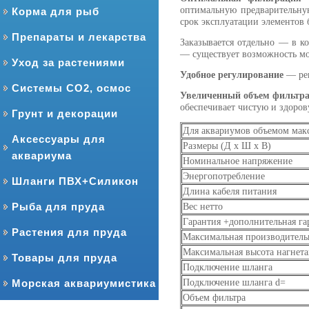
оптимальную предварительну
Корма для рыб
срок эксплуатации элементов
Препараты и лекарства
Заказывается отдельно — в к
— существует возможность м
Уход за растениями
Удобное регулирование
— рег
Системы CO2, осмос
Увеличенный объем фильтр
обеспечивает чистую и здоров
Грунт и декорации
Для аквариумов объемом макс
Аксессуары для
Размеры (Д х Ш х В)
аквариума
Номинальное напряжение
Энергопотребление
Шланги ПВХ+Силикон
Длина кабеля питания
Рыба для пруда
Вес нетто
Гарантия +дополнительная га
Растения для пруда
Максимальная производитель
Максимальная высота нагнет
Товары для пруда
Подключение шланга
Морская аквариумистика
Подключение шланга d=
Объем фильтра