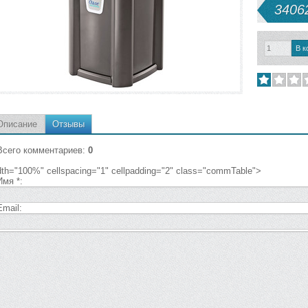
34062
Описание
Отзывы
Всего комментариев
:
0
dth="100%" cellspacing="1" cellpadding="2" class="commTable">
Имя *:
Email: