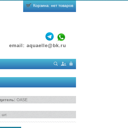
Корзина: нет товаров
email:
aquaelle@bk.ru
Поиск
Регистрация
Вход
дитель
:
OASE
:
шт.