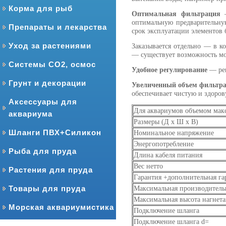
Корма для рыб
Оптимальная фильтрация
—
оптимальную предварительну
Препараты и лекарства
срок эксплуатации элементов
Уход за растениями
Заказывается отдельно — в к
— существует возможность м
Системы CO2, осмос
Удобное регулирование
— рег
Грунт и декорации
Увеличенный объем фильтр
обеспечивает чистую и здоров
Аксессуары для
Для аквариумов объемом макс
аквариума
Размеры (Д х Ш х В)
Шланги ПВХ+Силикон
Номинальное напряжение
Энергопотребление
Рыба для пруда
Длина кабеля питания
Вес нетто
Растения для пруда
Гарантия +дополнительная га
Товары для пруда
Максимальная производитель
Максимальная высота нагнет
Морская аквариумистика
Подключение шланга
Подключение шланга d=