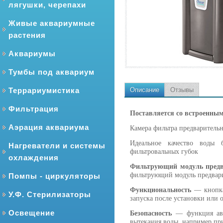
лягушки, черепахи
Живые аквариумные
растения
Аквариумы
Тумбы под аквариум
Террариумистика
Описание
Отзывы
Фильтрация
Поставляется со встроенны
Аэрация аквариума
Камера фильтра предварительн
Идеальное качество воды 
Нагреватели и системы
фильтровальных губок
охлаждения
Фильтрующий модуль предв
фильтрующий модуль предвари
Помпы - циркуляторы
Функциональность
— кнопка
У.Ф. Стерилизаторы
запуска после установки или 
Освещение
Безопасность
— функция авт
вытекания воды, например пр