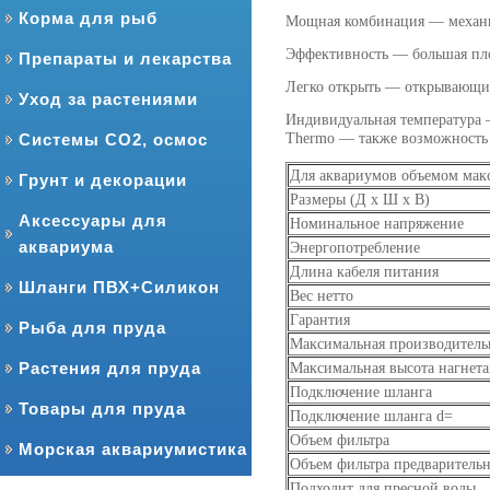
Корма для рыб
Мощная комбинация — механич
Эффективность — большая пло
Препараты и лекарства
Легко открыть — открывающий
Уход за растениями
Индивидуальная температура —
Системы CO2, осмос
Thermo — также возможность 
Для аквариумов объемом макс
Грунт и декорации
Размеры (Д х Ш х В)
Аксессуары для
Номинальное напряжение
аквариума
Энергопотребление
Длина кабеля питания
Шланги ПВХ+Силикон
Вес нетто
Гарантия
Рыба для пруда
Максимальная производитель
Растения для пруда
Максимальная высота нагнет
Подключение шланга
Товары для пруда
Подключение шланга d=
Объем фильтра
Морская аквариумистика
Объем фильтра предваритель
Подходит для пресной воды