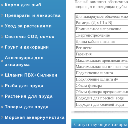
Полный комплект обеспечивае
Корма для рыб
подающая и отводящая трубка
Препараты и лекарства
Для аквариумов объемом макс
Размеры (Д х Ш х В)
Уход за растениями
Номинальное напряжение
Энергопотребление
Системы CO2, осмос
Длина кабеля питания
Грунт и декорации
Вес нетто
Гарантия
Аксессуары для
Максимальная производитель
аквариума
Максимальная высота нагнет
Подключение шланга
Шланги ПВХ+Силикон
Подключение шланга d=
Рыба для пруда
Объем фильтра
Объем фильтра предваритель
Растения для пруда
Подходит для пресной воды
Подходит для соленой воды
Товары для пруда
Морская аквариумистика
Сопутствующие товары