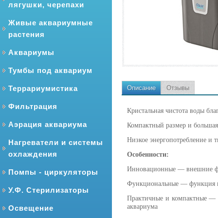
лягушки, черепахи
Живые аквариумные
растения
Аквариумы
Тумбы под аквариум
Террариумистика
Описание
Отзывы
Фильтрация
Кристальная чистота воды бл
Аэрация аквариума
Компактный размер и большая
Низкое энергопотребление и т
Нагреватели и системы
охлаждения
Особенности:
Инновационные — внешние фи
Помпы - циркуляторы
Функциональные — функция в
У.Ф. Стерилизаторы
Практичные и компактные — м
аквариума
Освещение