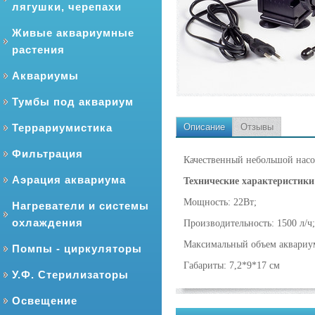
лягушки, черепахи
Живые аквариумные
растения
Аквариумы
Тумбы под аквариум
Террариумистика
Описание
Отзывы
Фильтрация
Качественный небольшой насо
Аэрация аквариума
Технические характеристики
Мощность: 22Вт;
Нагреватели и системы
охлаждения
Производительность: 1500 л/ч;
Максимальный объем аквариум
Помпы - циркуляторы
Габариты: 7,2*9*17 см
У.Ф. Стерилизаторы
Освещение