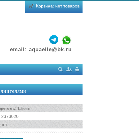
Корзина: нет товаров
email:
aquaelle@bk.ru
Поиск
Регистрация
Вход
полнителями
дитель
:
Eheim
2373020
:
шт.