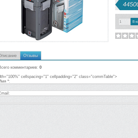
44500
Описание
Отзывы
Всего комментариев
:
0
dth="100%" cellspacing="1" cellpadding="2" class="commTable">
Имя *:
Email: