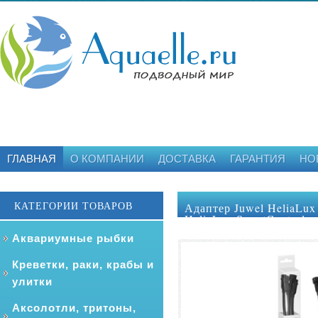
ГЛАВНАЯ
О КОМПАНИИ
ДОСТАВКА
ГАРАНТИЯ
НО
КАТЕГОРИИ ТОВАРОВ
Адаптер Juwel HeliaLux 
HeliaLux SmartControl
Аквариумные рыбки
Креветки, раки, крабы и
улитки
Аксолотли, тритоны,