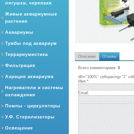
лягушки, черепахи
Живые аквариумные
растения
Аквариумы
Тумбы под аквариум
Террариумистика
Описание
Отзывы
Фильтрация
Всего комментариев
:
0
Аэрация аквариума
dth="100%" cellspacing="1" ce
Имя *:
Нагреватели и системы
Email:
охлаждения
Помпы - циркуляторы
У.Ф. Стерилизаторы
Освещение