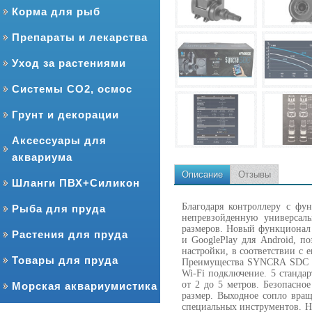
Корма для рыб
Препараты и лекарства
Уход за растениями
Системы CO2, осмос
Грунт и декорации
Аксессуары для
аквариума
Описание
Отзывы
Шланги ПВХ+Силикон
Благодаря контроллеру с фу
Рыба для пруда
непревзойденную универсал
размеров. Новый функционал 
Растения для пруда
и GooglePlay для Android, п
настройки, в соответствии с
Товары для пруда
Преимущества SYNCRA SDC это
Wi-Fi подключение. 5 станда
от 2 до 5 метров. Безопасно
Морская аквариумистика
размер. Выходное сопло вра
специальных инструментов. Н