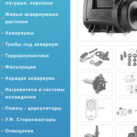
лягушки, черепахи
Живые аквариумные
растения
Аквариумы
Тумбы под аквариум
Террариумистика
Фильтрация
Аэрация аквариума
Нагреватели и системы
охлаждения
Помпы - циркуляторы
У.Ф. Стерилизаторы
Освещение