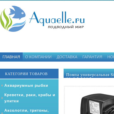
ГЛАВНАЯ
О КОМПАНИИ
ДОСТАВКА
ГАРАНТИЯ
НО
КАТЕГОРИИ ТОВАРОВ
Помпа универсальная S
16х9,5хh14,5 cм
Аквариумные рыбки
Креветки, раки, крабы и
улитки
Аксолотли, тритоны,