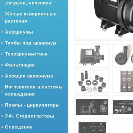
лягушки, черепахи
Живые аквариумные
растения
Аквариумы
Тумбы под аквариум
Террариумистика
Фильтрация
Аэрация аквариума
Нагреватели и системы
охлаждения
Помпы - циркуляторы
У.Ф. Стерилизаторы
Освещение