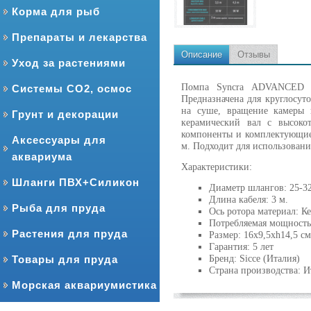
Корма для рыб
Препараты и лекарства
Описание
Отзывы
Уход за растениями
Помпа Syncra ADVANCED эт
Системы CO2, осмос
Предназначена для круглосут
на суше, вращение камеры 
Грунт и декорации
керамический вал с высоко
компоненты и комплектующие 
Аксессуары для
м. Подходит для использовани
аквариума
Характеристики:
Шланги ПВХ+Силикон
Диаметр шлангов: 25-3
Длина кабеля: 3 м.
Рыба для пруда
Ось ротора материал: К
Потребляемая мощность
Растения для пруда
Размер: 16х9,5хh14,5 cм
Гарантия: 5 лет
Бренд: Sicce (Италия)
Товары для пруда
Страна производства: И
Морская аквариумистика