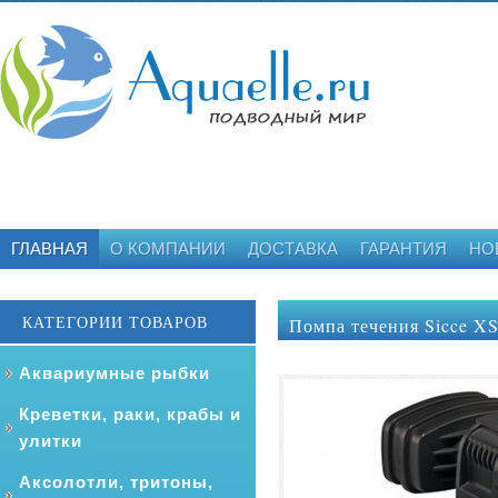
ГЛАВНАЯ
О КОМПАНИИ
ДОСТАВКА
ГАРАНТИЯ
НО
КАТЕГОРИИ ТОВАРОВ
Помпа течения Sicce XS
Аквариумные рыбки
Креветки, раки, крабы и
улитки
Аксолотли, тритоны,