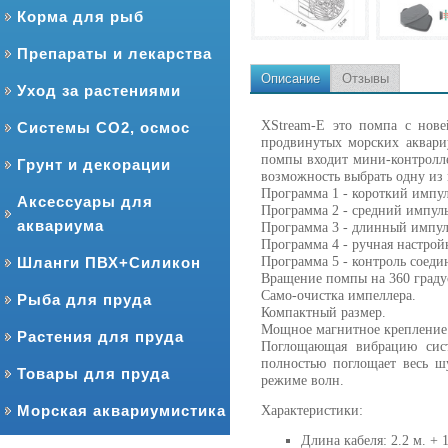
Корма для рыб
Препараты и лекарства
Описание
Отзывы
Уход за растениями
XStream-Е это помпа с нов
Системы CO2, осмос
продвинутых морских аквари
помпы входит мини-контролле
Грунт и декорации
возможность выбрать одну из
Программа 1 - короткий импул
Аксессуары для
Программа 2 - средний импуль
аквариума
Программа 3 - длинный импул
Программа 4 - ручная настрой
Программа 5 - контроль соеди
Шланги ПВХ+Силикон
Вращение помпы на 360 граду
Само-очистка импеллера.
Рыба для пруда
Компактный размер.
Мощное магнитное крепление 
Растения для пруда
Поглощающая вибрацию систе
полностью поглощает весь ш
Товары для пруда
режиме волн.
Морская аквариумистика
Характеристики:
Длина кабеля: 2.2 м. + 1