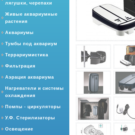
лягушки, черепахи
Живые аквариумные
растения
Аквариумы
Тумбы под аквариум
Террариумистика
Фильтрация
Аэрация аквариума
Нагреватели и системы
охлаждения
Помпы - циркуляторы
У.Ф. Стерилизаторы
Освещение