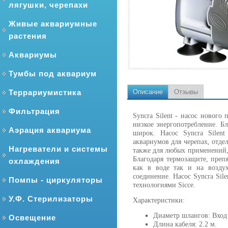
лягушки, черепахи
Живые аквариумные
растения
Аквариумы
Тумбы под аквариум
Террариумистика
Описание
Отзывы
Фильтрация
Syncra Silent - насос нового
низкое энергопотребление. Б
Аэрация аквариума
широк. Насос Syncra Silen
аквариумов для черепах, отде
Нагреватели и системы
также для любых применений,
Благодаря термозащите, преп
охлаждения
как в воде так и на воздух
соединение. Насос Syncra Si
Помпы - циркуляторы
технологиями Sicce.
У.Ф. Стерилизаторы
Характеристики:
Диаметр шлангов: Вход 
Освещение
Длина кабеля: 2.2 м.