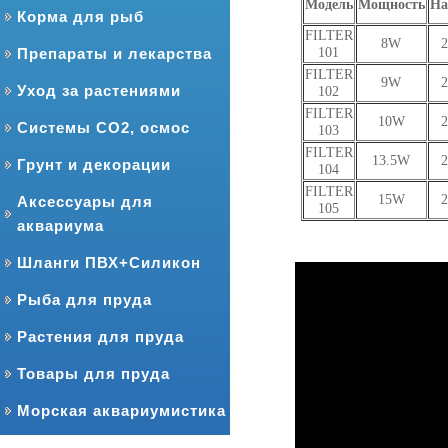
Модель
Мощность
На
Корма для рыб
FILTER
8W
101
Препараты и лекарства
FILTER
9W
Уход за растениями
102
FILTER
10W
Системы CO2, осмос
103
FILTER
13.5W
Грунт и декорации
104
FILTER
15W
Аксессуары для
105
аквариума
Шланги ПВХ+Силикон
Рыба для пруда
Растения для пруда
Товары для пруда
Морская аквариумистика