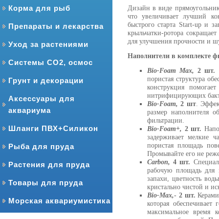
Корма для рыб
Дизайн в виде прямоугольник
что увеличивает лучший ко
быстрого старта Start-up и 
Препараты и лекарства
крыльчатки-ротора сокращает
для улучшения прочности и ш
Уход за растениями
Наполнители в комплекте фи
Системы CO2, осмос
Bio-Foam Max,
2 шт.
Н
пористая структура об
Грунт и декорации
конструкция помогает
нитрифицирующих бакт
Аксессуары для
Bio-Foam,
2 шт
. Эффе
аквариума
размер наполнителя о
фильтрации.
Шланги ПВХ+Силикон
Bio-Foam+,
2 шт.
Напол
задерживает мелкие ч
пористая площадь пов
Рыба для пруда
Промывайте его не реже
Carbon,
4 шт.
Специаль
Растения для пруда
рабочую площадь для 
запахи, цветность воды
Товары для пруда
кристально чистой и ис
Bio-Max,
- 2 шт.
Керамич
Морская аквариумистика
которая обеспечивает
максимальное время к