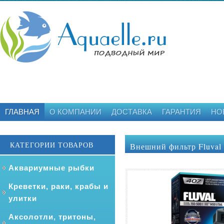
ГЛАВНАЯ
О КОМПАНИИ
ДОСТАВКА
ГАРАНТИЯ
НО
КАТЕГОРИИ ТОВАРОВ
Внешний фильтр Fluval 
Аквариумные рыбки
Креветки, раки, крабы и
улитки
Аксолотли, тритоны,