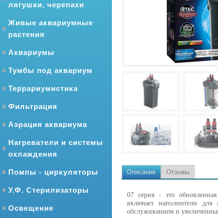
лягушки, черепахи
Живые аквариумные
растения
Аквариумы
Тумбы под аквариум
Террариумистика
Фильтрация
Аэрация аквариума
Нагреватели и системы
охлаждения
Помпы - циркуляторы
Описание
Отзывы
У.Ф. Стерилизаторы
07 серия - это обновленная
включает наполнители для 
Освещение
обслуживанием и увеличенным 