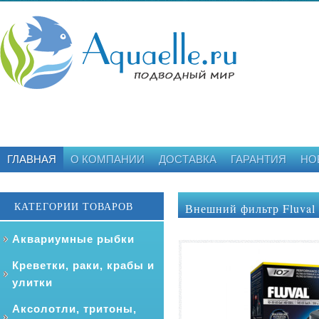
ГЛАВНАЯ
О КОМПАНИИ
ДОСТАВКА
ГАРАНТИЯ
НО
КАТЕГОРИИ ТОВАРОВ
Внешний фильтр Fluval 
Аквариумные рыбки
Креветки, раки, крабы и
улитки
Аксолотли, тритоны,