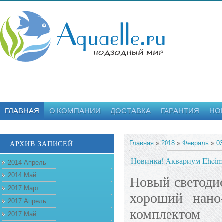
ГЛАВНАЯ
О КОМПАНИИ
ДОСТАВКА
ГАРАНТИЯ
НО
АРХИВ ЗАПИСЕЙ
Главная
»
2018
»
Февраль
»
0
Новинка! Аквариум Eheim
2014 Апрель
2014 Май
Новый светод
2017 Март
хороший нано
2017 Апрель
комплектом
2017 Май