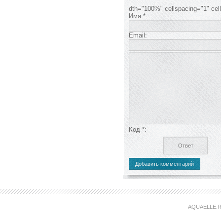
dth="100%" cellspacing="1" ce
Имя *:
Email:
Код *:
AQUAELLE.R