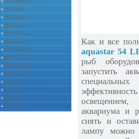
2019 Февраль
2019 Март
2019 Апрель
2019 Июнь
2019 Июль
Как и все пол
2019 Август
aquastar 54 L
2019 Октябрь
2019 Ноябрь
рыб оборудо
2019 Декабрь
запустить ак
2020 Январь
специальны
2020 Март
эффективность
2020 Июнь
2025 Май
освещением,
2025 Декабрь
аквариума и 
снять и остав
лампу можно 